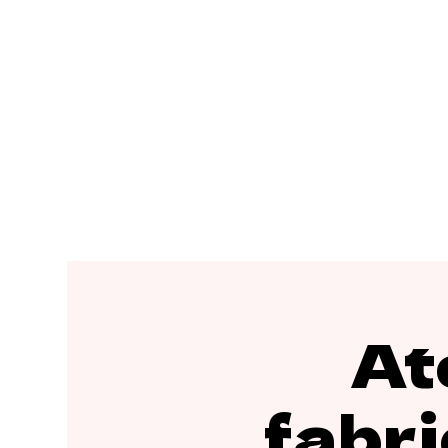
Ate
fabri