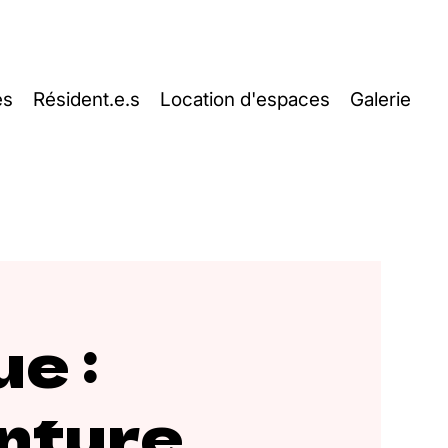
es
Résident.e.s
Location d'espaces
Galerie
ue :
inture