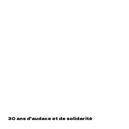
30 ans d'audace et de solidarité