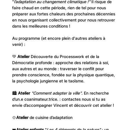
"
l’adaptation au changement climatique !"
 Il risque de 
faire chaud en cette période, rien de tel pour nous 
préparer aux fortes chaleurs des prochaines décennies 
en nous organisant collectivement pour nous retrouver 
dans les meilleures conditions !
Au programme (et encore plein d'autres ateliers à 
venir) :
💚 
Atelier
 Découverte du Processwork et de la 
Démocratie profonde : approche des relations à soi, 
aux autres et au monde : traverser le conflit pour 
prendre conscience, fondée sur la physique quantique, 
la psychologie jungienne et le taoïsme.
🏙️ 
Atelier
"Comment adapter la ville"
. En recherche 
d’un.e coanimateur.trice. : contactes nous si tu as 
envie d’accompagner Vincent et découvrir cet atelier !
🍲
Atelier
 de cuisine d’adaptation
👑
Atelier enfants
 "
Les 4 éléments de la nature"
 : un 