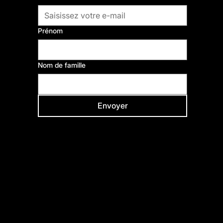
Comme Vous Émoi,
fabrique de cultures et de solidarités.
Prénom
Nom de famille
Envoyer
Venir
5, rue de la Révolution, 93100 Montreuil
Métro ligne 9 – Station Robespierre ou Croix de Chavaux