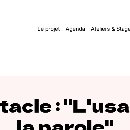
Le projet
Agenda
Ateliers & Stag
acle : "L'us
la parole"