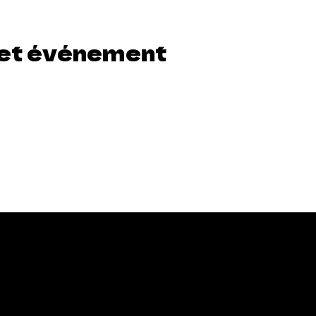
et événement
Comme Vous Émoi,
fabrique de cultures